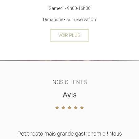
Samedi • 9h00-16h00
Dimanche • sur réservation
VOIR PLUS
NOS CLIENTS
Avis





Super restaurant il faut vraiment y manger !