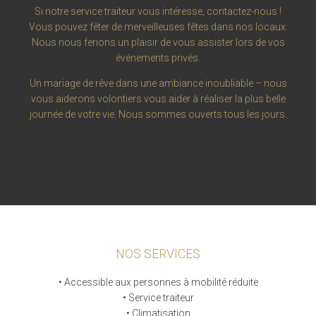
Si notre service traiteur vous intéresse, contactez-nous !
Vous pouvez fêter de merveilleuses fêtes dans nos locaux.
Nous nous ferions un plaisir de vous assister lors de vos
événements privés.
Un mariage de rêve dans une ambiance inoubliable – nous
vous aiderons volontiers vous aider à réaliser la plus belle
journée de votre vie. Nous sommes ouverts tous les jours.
NOS SERVICES
• Accessible aux personnes à mobilité réduite
• Service traiteur
• Climatisation