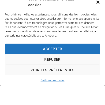
boutiques en ligne de vos commerçants
cookies
préférés pour consulter leurs offres avant de
Pour offrir les meilleures expériences, nous utilisons des technologies telles
vous rendre en magasin et de finaliser vos
que les cookies pour stocker et/ou accéder aux informations des appareils. Le
achats.
fait de consentir à ces technologies nous permettra de traiter des données
telles que le comportement de navigation ou les ID uniques sur ce site. Le fait
de ne pas consentir ou de retirer son consentement peut avoir un effet négatif
Prêt pour une balade chez vos
sur certaines caractéristiques et fonctions.
commerçants Senonchois ?
ACCEPTER
REFUSER
Vos commerces de Senonches
sont en ligne
VOIR LES PRÉFÉRENCES
Politique de cookies
Couture