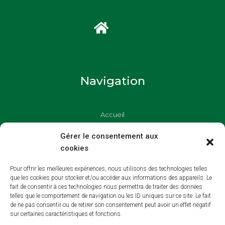
Navigation
Accueil
Commerçants
Gérer le consentement aux
cookies
Marchés Locaux
Pour offrir les meilleures expériences, nous utilisons des technologies telles
que les cookies pour stocker et/ou accéder aux informations des appareils. Le
Besoin d'aide ?
fait de consentir à ces technologies nous permettra de traiter des données
telles que le comportement de navigation ou les ID uniques sur ce site. Le fait
de ne pas consentir ou de retirer son consentement peut avoir un effet négatif
sur certaines caractéristiques et fonctions.
Mentions Légales