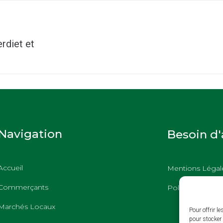
rdiet et
Navigation
Besoin d'
Accueil
Mentions Légal
Commerçants
Politique des c
Marchés Locaux
Pour offrir l
pour stocker 