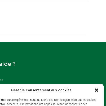
aide ?
es
ookies
Gérer le consentement aux cookies
es meilleures expériences, nous utilisons des technologies telles que les cookies
et/ou accéder aux informations des appareils. Le fait de consentir à ces